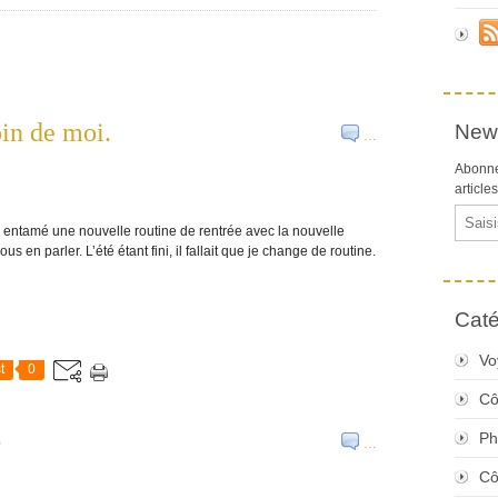
oin de moi.
News
…
Abonne
article
Email
i entamé une nouvelle routine de rentrée avec la nouvelle
s en parler. L’été étant fini, il fallait que je change de routine.
Caté
Vo
t
0
Cô
6
Ph
…
Cô