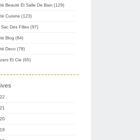
té Beauté Et Salle De Bain (129)
té Cuisine (123)
 Sac Des Filles (97)
té Blog (84)
té Deco (78)
zars Et Cie (65)
ives
22
21
20
19