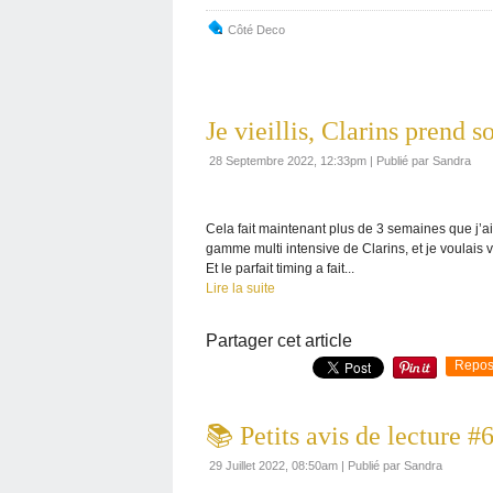
Côté Deco
Je vieillis, Clarins prend s
28 Septembre 2022, 12:33pm
|
Publié par Sandra
Cela fait maintenant plus de 3 semaines que j’a
gamme multi intensive de Clarins, et je voulais vou
Et le parfait timing a fait...
Lire la suite
Partager cet article
Repos
📚 Petits avis de lecture #
29 Juillet 2022, 08:50am
|
Publié par Sandra