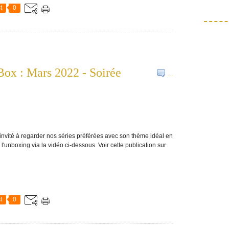
t
0
ox : Mars 2022 - Soirée
…
nvité à regarder nos séries préférées avec son thème idéal en
l'unboxing via la vidéo ci-dessous. Voir cette publication sur
t
0