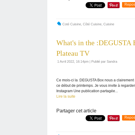
Repos
Coté Cuisine
,
Côté Cuisine
,
Cuisine
What's in the :DEGUSTA B
Plateau TV
1 Avril 2022, 16:14pm
|
Publié par Sandra
Ce mois-ci la :DEGUSTA Box nous a clairement i
ce début de printemps. Je vous invite à regarder 
Instagram Une publication partagée...
Lire la suite
Partager cet article
Repos