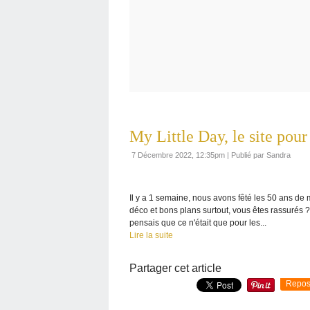
My Little Day, le site pou
7 Décembre 2022, 12:35pm
|
Publié par Sandra
Il y a 1 semaine, nous avons fêté les 50 ans de m
déco et bons plans surtout, vous êtes rassurés ?
pensais que ce n'était que pour les...
Lire la suite
Partager cet article
Repos