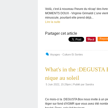
Voilà, c'est à nouveau l'heure du récap' des l
MOMENTS DOUX - Virginie Grimaldi L’une vient de 
minuscule, pourtant elle prend déjà...
Lire la suite
Partager cet article
Repos
Voyages - Culture Et Sorties
What's in the :DEGUSTA B
nique au soleil
5 Juin 2022, 15:29pm
|
Publié par Sandra
Ce mois-ci la :DEGUSTA Box nous invite à un piqu
léger sur fond d'ASMR que vous avez été nombreu
boulot. Donc, cela fait toujours...