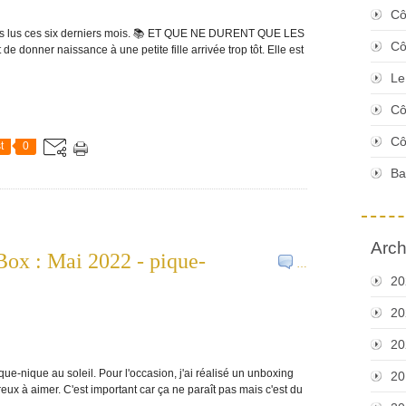
Cô
ivres lus ces six derniers mois. 📚 ET QUE NE DURENT QUE LES
Cô
donner naissance à une petite fille arrivée trop tôt. Elle est
Le
Cô
Cô
t
0
Ba
Arch
ox : Mai 2022 - pique-
…
20
20
20
e-nique au soleil. Pour l'occasion, j'ai réalisé un unboxing
20
x à aimer. C'est important car ça ne paraît pas mais c'est du