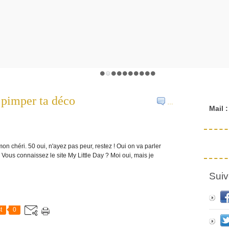
r pimper ta déco
…
Mail :
on chéri. 50 oui, n'ayez pas peur, restez ! Oui on va parler
 Vous connaissez le site My Little Day ? Moi oui, mais je
Suiv
t
0