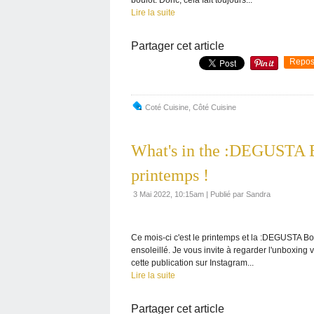
Lire la suite
Partager cet article
Repos
Coté Cuisine
,
Côté Cuisine
What's in the :DEGUSTA Bo
printemps !
3 Mai 2022, 10:15am
|
Publié par Sandra
Ce mois-ci c'est le printemps et la :DEGUSTA Box e
ensoleillé. Je vous invite à regarder l'unboxing v
cette publication sur Instagram...
Lire la suite
Partager cet article