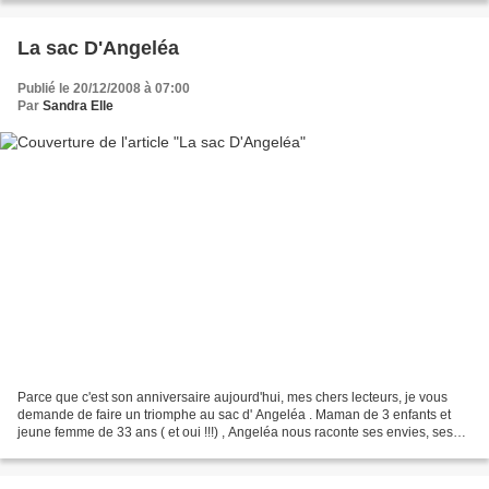
La sac D'Angeléa
Publié le 20/12/2008 à 07:00
Par
Sandra Elle
Parce que c'est son anniversaire aujourd'hui, mes chers lecteurs, je vous
demande de faire un triomphe au sac d' Angeléa . Maman de 3 enfants et
jeune femme de 33 ans ( et oui !!!) , Angeléa nous raconte ses envies, ses
coups de coeur, ses coups de gueule,...