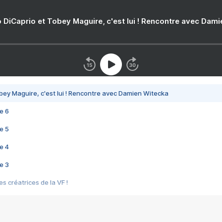
 DiCaprio et Tobey Maguire, c'est lui ! Rencontre avec Dam
bey Maguire, c'est lui ! Rencontre avec Damien Witecka
e 6
e 5
e 4
e 3
s créatrices de la VF !
e 2
e 1