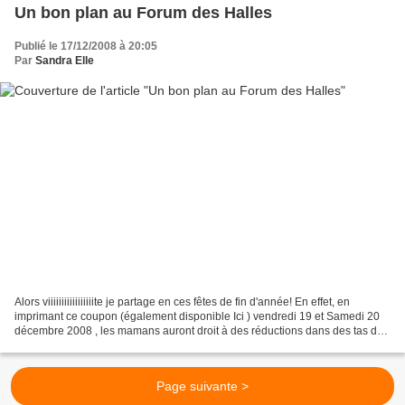
Un bon plan au Forum des Halles
Publié le 17/12/2008 à 20:05
Par
Sandra Elle
Alors viiiiiiiiiiiiiiiiite je partage en ces fêtes de fin d'année! En effet, en
imprimant ce coupon (également disponible Ici ) vendredi 19 et Samedi 20
décembre 2008 , les mamans auront droit à des réductions dans des tas de
boutiques du Forum des Halles...
Page suivante >