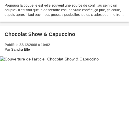
Pourquoi la poubelle est -elle souvent une source de conflit au sein d'un
couple? Il est vrai que la descendre est une vraie corvée, ça pue, ça coule,
et puis après il faut ouvrir ces grosses poubelles toutes crades pour mettre le
notre plus petite. Chez...
Chocolat Show & Capuccino
Publié le 22/12/2008 à 10:02
Par
Sandra Elle