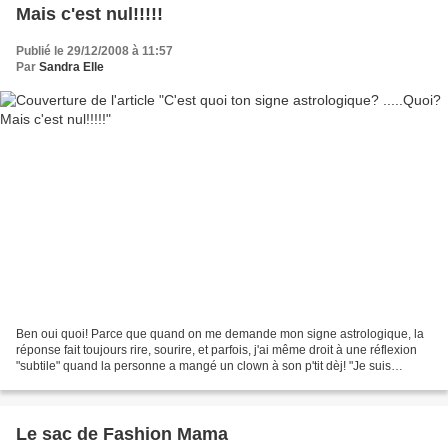
Mais c'est nul!!!!!
Publié le 29/12/2008 à 11:57
Par
Sandra Elle
Ben oui quoi! Parce que quand on me demande mon signe astrologique, la
réponse fait toujours rire, sourire, et parfois, j'ai même droit à une réflexion
"subtile" quand la personne a mangé un clown à son p'tit dèj! "Je suis
vierge!" Mais oui et alors?!!!...
Le sac de Fashion Mama