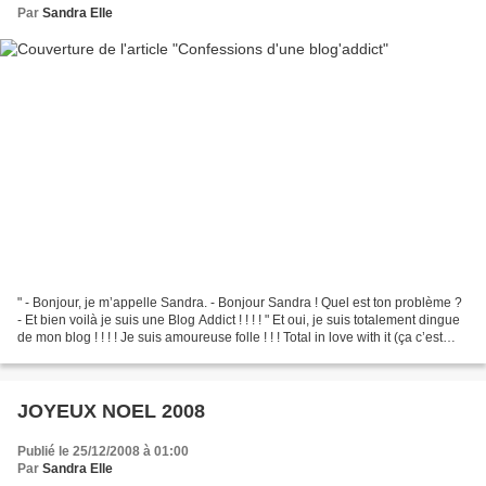
Par
Sandra Elle
" - Bonjour, je m’appelle Sandra. - Bonjour Sandra ! Quel est ton problème ?
- Et bien voilà je suis une Blog Addict ! ! ! ! " Et oui, je suis totalement dingue
de mon blog ! ! ! ! Je suis amoureuse folle ! ! ! Total in love with it (ça c’est
pour l’anglais...
JOYEUX NOEL 2008
Publié le 25/12/2008 à 01:00
Par
Sandra Elle