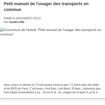
Petit manuel de l'usager des transports en
commun
Publié le 18/12/2008 à 19:12
Par
Sandra Elle
Vous voyez ce dessin là ? Il est sympa n'est-ce-pas ? C'est le plan de métro
et de RER de Paris. C'est beau, c'est frais, c'est fleuri. Et bien , j'aimerais que
mes trajets ressemblent à ça... Et oui et là , toi, usager de la ligne A, je te vise
! Et...