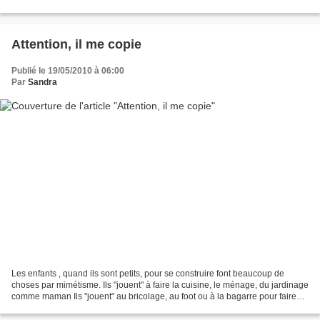
j'ai bloqué le doublon d'adresse...
Attention, il me copie
Publié le 19/05/2010 à 06:00
Par
Sandra
Les enfants , quand ils sont petits, pour se construire font beaucoup de
choses par mimétisme. Ils "jouent" à faire la cuisine, le ménage, du jardinage
comme maman Ils "jouent" au bricolage, au foot ou à la bagarre pour faire
comme papa. Bon, oui je généralise,...