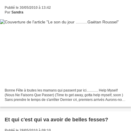
Publié le 30/05/2010 à 13:42
Par
Sandra
Bonne Fête à toutes les mamans qui passent par ici............. Help Myself
(Nous Ne Faisons Que Passer) (Time to get away, gotta help myself, soon )
Sans prendre le temps de s'arrêter Dernier cri, premiers arrivés Aurons-nous
de l'eau, cet été Tout le...
Et qui c'est qui va avoir de belles fesses?
Publié le 28/05/2010 à 09:10