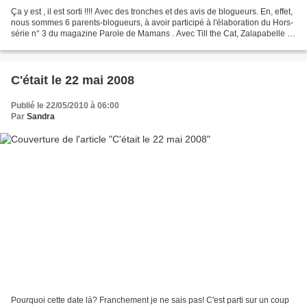
Ça y est , il est sorti !!!! Avec des tronches et des avis de blogueurs. En, effet,
nous sommes 6 parents-blogueurs, à avoir participé à l'élaboration du Hors-
série n° 3 du magazine Parole de Mamans . Avec Till the Cat, Zalapabelle ,
Evy , Astrid et Juju...
C'était le 22 mai 2008
Publié le 22/05/2010 à 06:00
Par
Sandra
Pourquoi cette date là? Franchement je ne sais pas! C'est parti sur un coup