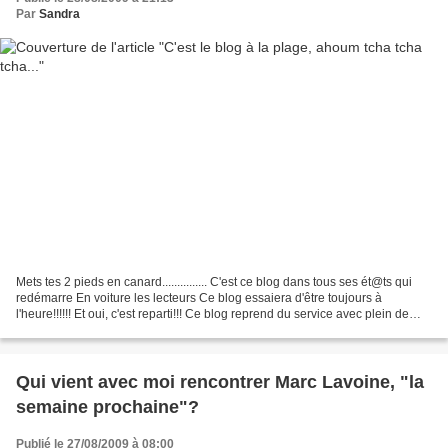
Par
Sandra
Mets tes 2 pieds en canard............... C'est ce blog dans tous ses ét@ts qui
redémarre En voiture les lecteurs Ce blog essaiera d'être toujours à
l'heure!!!!!! Et oui, c'est reparti!!! Ce blog reprend du service avec plein de
grands et gros projets...
Qui vient avec moi rencontrer Marc Lavoine, "la
semaine prochaine"?
Publié le 27/08/2009 à 08:00