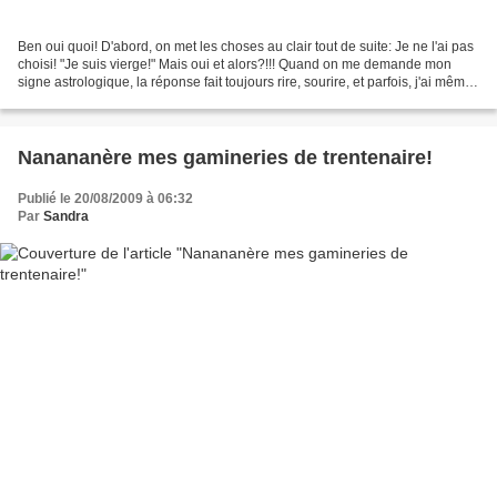
Ben oui quoi! D'abord, on met les choses au clair tout de suite: Je ne l'ai pas
choisi! "Je suis vierge!" Mais oui et alors?!!! Quand on me demande mon
signe astrologique, la réponse fait toujours rire, sourire, et parfois, j'ai même
droit à une réflexion...
Nanananère mes gamineries de trentenaire!
Publié le 20/08/2009 à 06:32
Par
Sandra