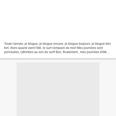
Toute l'année, je blogue, je blogue encore, je blogue toujours, je blogue très
fort. Alors quand vient l'été, le surf s'empare de moi! Mes journées sont
ponctuées, rythmées au son du surf! Bon, finalement , mes journées d'été
ressemblent beaucoup à mes...