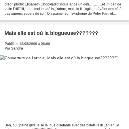
credit photo: Elibabeth Chocoladict nous lance un défi...............et un défi de
taille Pffffffffff, alors moi les défis, j'adore, mais là il s'agit de révéler des côtés
pas supers, supers de soi!! D'assumer son syndrome de Peter Pan, et
d'avouer ses...
Mais elle est où la blogueuse???????
Publié le 18/08/2009 à 06:00
Par
Sandra
Ben, oui, parce qu'elle se la joue dilletante avec ses billets là!!!! Et bien Je