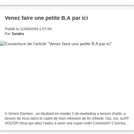
popularité du videur ou de la videuse....
Venez faire une petite B.A par ici
Publié le 11/08/2009 à 07:00
Par
Sandra
© Arnien Damien , un étudiant en master 2 de marketing a besoin d'aide, a
besoin de vous dans le cadre de mon mémoire de fin d'étude. Oui, oui, oui!!!!
VOUS!!!! Vous qui allez l'aidez à avoir une super note! Comment? C'est tout
simple, en réponsant à...