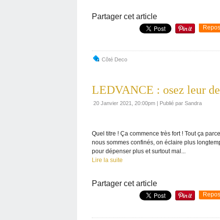
Partager cet article
Repos
Côté Deco
LEDVANCE : osez leur dem
20 Janvier 2021, 20:00pm
|
Publié par Sandra
Quel titre ! Ça commence très fort ! Tout ça parc
nous sommes confinés, on éclaire plus longtemps
pour dépenser plus et surtout mal...
Lire la suite
Partager cet article
Repos