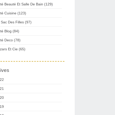
té Beauté Et Salle De Bain (129)
té Cuisine (123)
 Sac Des Filles (97)
té Blog (84)
té Deco (78)
zars Et Cie (65)
ives
22
21
20
19