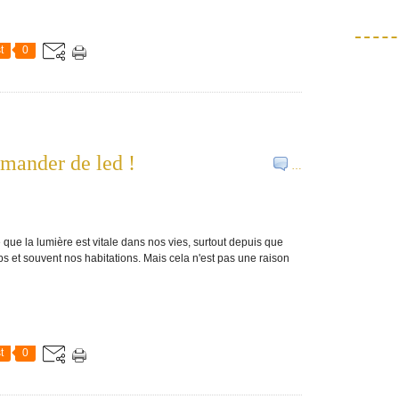
t
0
ander de led !
…
e que la lumière est vitale dans nos vies, surtout depuis que
 et souvent nos habitations. Mais cela n'est pas une raison
t
0