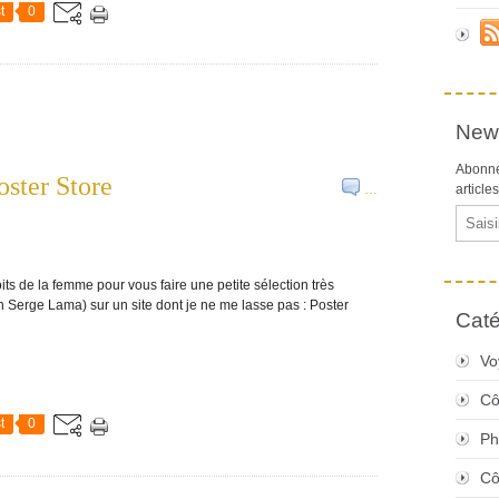
t
0
News
Abonne
oster Store
…
article
Email
its de la femme pour vous faire une petite sélection très
 Serge Lama) sur un site dont je ne me lasse pas : Poster
Caté
Vo
Cô
t
0
Ph
Cô