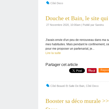
Côté Deco
Douche et Bain, le site qui
27 Novembre 2020, 10:00am
|
Publié par Sandra
J'avais envie d'un peu de renouveau dans ma sa
mes habitudes. Mais pendant le confinement, ce 
pour me proposer un partenariat, je...
Lire la suite
Partager cet article
Repos
Côté Beauté Et Salle De Bain
,
Côté Deco
Booster sa déco murale >> 