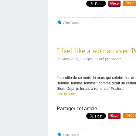
Repos
Côté Deco
I feel like a woman avec P
15 Mars 2022, 16:52pm
|
Publié par Sandra
Je profite de ce mois de mars qui célèbre les dro
"femme, femme, femme" (comme dirait un certain
Store Déjà, je tenais à remercier Poster...
Lire la suite
Partager cet article
Repos
Côté Deco