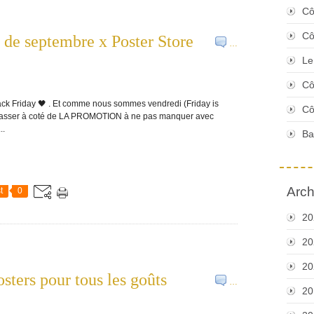
Cô
Cô
e de septembre x Poster Store
…
Le
Cô
ack Friday 🖤 . Et comme nous sommes vendredi (Friday is
Cô
s passer à coté de LA PROMOTION à ne pas manquer avec
..
Ba
Arch
t
0
20
20
20
osters pour tous les goûts
…
20