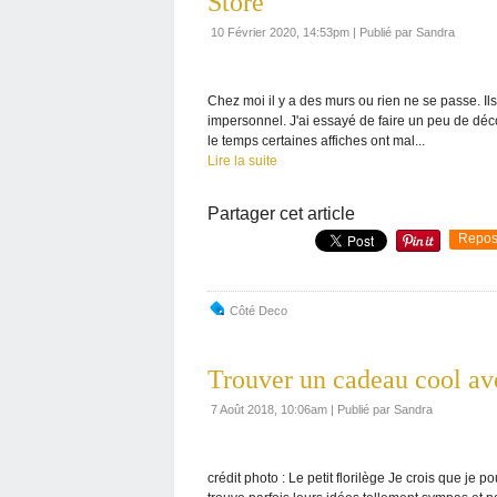
Store
10 Février 2020, 14:53pm
|
Publié par Sandra
Chez moi il y a des murs ou rien ne se passe. Ils
impersonnel. J'ai essayé de faire un peu de déc
le temps certaines affiches ont mal...
Lire la suite
Partager cet article
Repos
Côté Deco
Trouver un cadeau cool av
7 Août 2018, 10:06am
|
Publié par Sandra
crédit photo : Le petit florilège Je crois que je 