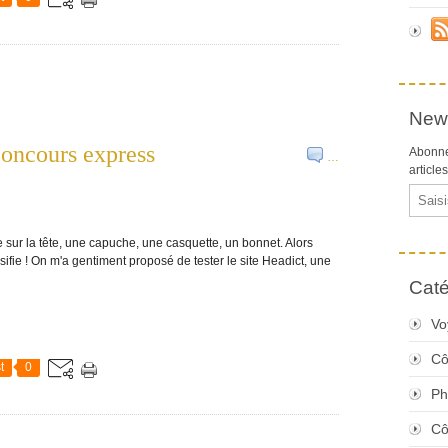
News
oncours express
Abonne
…
article
Email
 sur la tête, une capuche, une casquette, un bonnet. Alors
sifie ! On m'a gentiment proposé de tester le site Headict, une
Caté
Vo
Cô
t
0
Ph
Cô