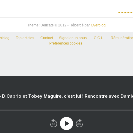
Theme: Delicate © 2012 - Hébergé par
Overblog
erblog
Top articles
Contact
Signaler un abus
C.G.U.
Rémunération 
Préférences cookies
 DiCaprio et Tobey Maguire, c'est lui ! Rencontre avec Dam