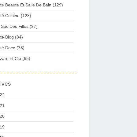
té Beauté Et Salle De Bain (129)
té Cuisine (123)
 Sac Des Filles (97)
té Blog (84)
té Deco (78)
zars Et Cie (65)
ives
22
21
20
19