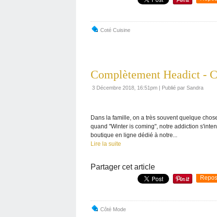
Coté Cuisine
Complètement Headict - C
3 Décembre 2018, 16:51pm
|
Publié par Sandra
Dans la famille, on a très souvent quelque chose
quand "Winter is coming", notre addiction s'inten
boutique en ligne dédié à notre...
Lire la suite
Partager cet article
Repos
Côté Mode