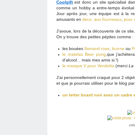
Coolgift
est donc un site spécialisé da
comme un hobby a entre-temps évolué e
Jour après jour, une équipe est à la r
amusants en
déco,
aux fourneaux
,
pour 
J'avoue, lors de la découverte de ce site
On y trouve des petites pépites comme :
les bouées
flamand rose
,
licorne
ou
P
le matelas Beer pong
,que j'achètera
d'alcool... mais mes amis si !)
le masque V pour Vendetta
(merci
La
J'ai personnellement craqué pour 2 objet
et que je pourrais utiliser pour le blog par 
un letter board noir avec un cadre
cré