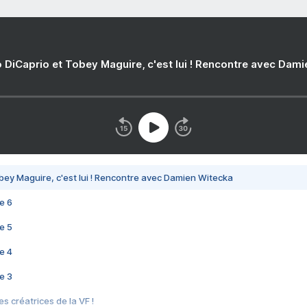
 DiCaprio et Tobey Maguire, c'est lui ! Rencontre avec Dam
bey Maguire, c'est lui ! Rencontre avec Damien Witecka
e 6
e 5
e 4
e 3
s créatrices de la VF !