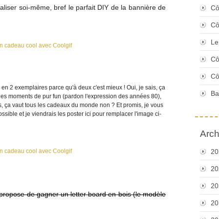
éaliser soi-même, bref le parfait DIY de la bannière de
Cô
Cô
Le
Cô
Cô
 2 exemplaires parce qu'à deux c'est mieux ! Oui, je sais, ça
Ba
t des moments de pur fun (pardon l'expression des années 80),
mis, ça vaut tous les cadeaux du monde non ? Et promis, je vous
sible et je viendrais les poster ici pour remplacer l'image ci-
Arch
20
20
20
propose de gagner un letter board en bois (le modèle
20