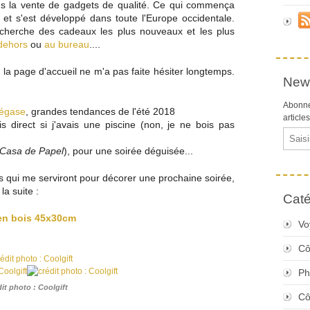
ns la vente de gadgets de qualité. Ce qui commença
t s'est développé dans toute l'Europe occidentale.
echerche des cadeaux les plus nouveaux et les plus
dehors
ou
au bureau
....
, la page d'accueil ne m'a pas faite hésiter longtemps.
News
Abonne
égase
, grandes tendances de l'été 2018
article
is direct si j'avais une piscine (non, je ne bois pas
Email
 Casa de Papel
), pour une soirée déguisée...
s qui me serviront pour décorer une prochaine soirée,
la suite :
Caté
 en bois 45x30cm
Vo
Cô
Ph
dit photo : Coolgift
Cô