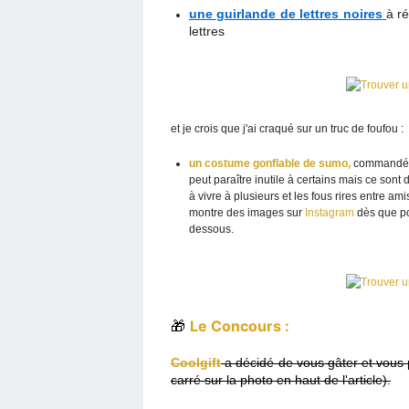
une guirlande de lettres noires
à r
lettres
et je crois que j'ai craqué sur un truc de foufou :
un costume gonflable de sumo,
commandé en
peut paraître inutile à certains mais ce son
à vivre à plusieurs et les fous rires entre a
montre des images sur
Instagram
dès que pos
dessous.
🎁
Le Concours :
Coolgift
a décidé de vous gâter et vous 
carré sur la photo en haut de l'article).