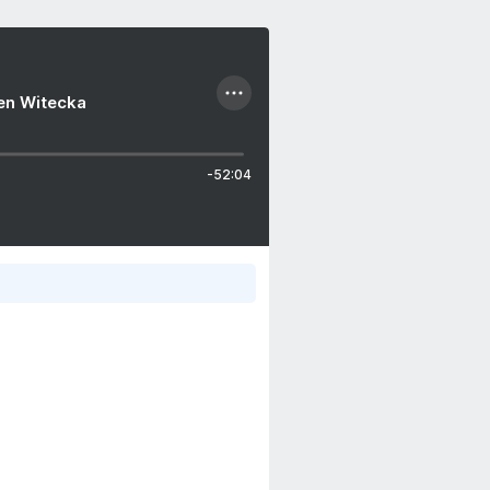
ien Witecka
-52:04