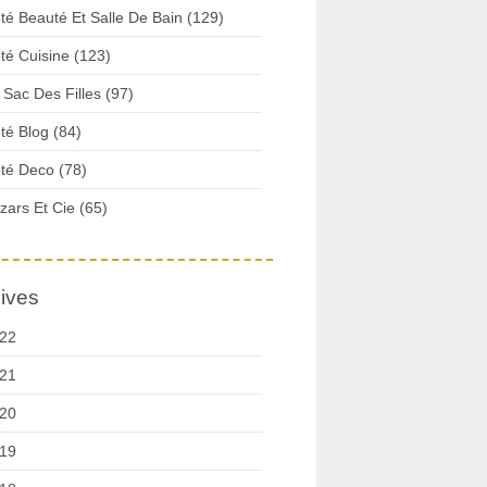
té Beauté Et Salle De Bain (129)
té Cuisine (123)
 Sac Des Filles (97)
té Blog (84)
té Deco (78)
zars Et Cie (65)
ives
22
21
20
19