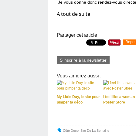
Je vous donne donc rendez-vous direct
A tout de suite !
Partager cet article
Repos
S'inscrire à la newsletter
Vous aimerez aussi :
My Little Day, le site pour
I feel like a woman
pimper ta déco
Poster Store
Côté Deco
,
Site De La Semaine