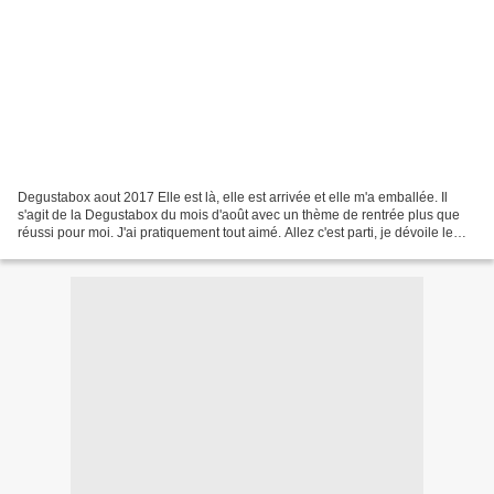
Degustabox aout 2017 Elle est là, elle est arrivée et elle m'a emballée. Il
s'agit de la Degustabox du mois d'août avec un thème de rentrée plus que
réussi pour moi. J'ai pratiquement tout aimé. Allez c'est parti, je dévoile le
contenu, puis une recette...