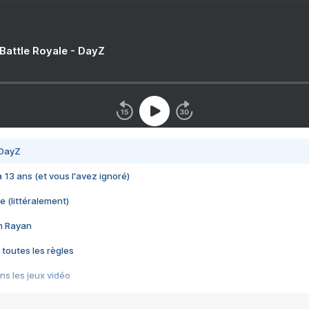
 Battle Royale - DayZ
 DayZ
 a 13 ans (et vous l'avez ignoré)
e (littéralement)
im Rayan
 toutes les règles
s les jeux vidéo
us choquant de Rockstar ? - Le scandale BULLY