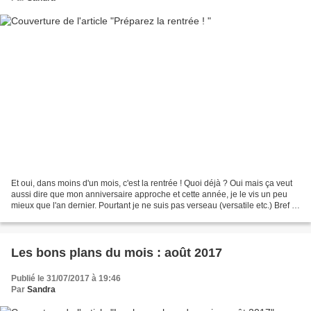
Et oui, dans moins d'un mois, c'est la rentrée ! Quoi déjà ? Oui mais ça veut
aussi dire que mon anniversaire approche et cette année, je le vis un peu
mieux que l'an dernier. Pourtant je ne suis pas verseau (versatile etc.) Bref !
J'ai reçu récemment...
Les bons plans du mois : août 2017
Publié le 31/07/2017 à 19:46
Par
Sandra