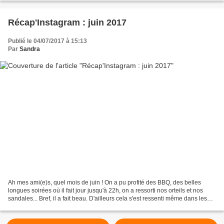
Récap'Instagram : juin 2017
Publié le 04/07/2017 à 15:13
Par
Sandra
Ah mes ami(e)s, quel mois de juin ! On a pu profité des BBQ, des belles
longues soirées où il fait jour jusqu'à 22h, on a ressorti nos orteils et nos
sandales... Bref, il a fait beau. D'ailleurs cela s'est ressenti même dans les
devoirs de mon 11 ans...