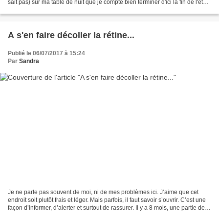
sait pas) sur ma table de nuit que je compte bien terminer d'ici la fin de l'été
(c'est bien le...
A s'en faire décoller la rétine...
Publié le 06/07/2017 à 15:24
Par
Sandra
Je ne parle pas souvent de moi, ni de mes problèmes ici. J’aime que cet
endroit soit plutôt frais et léger. Mais parfois, il faut savoir s’ouvrir. C’est une
façon d’informer, d’alerter et surtout de rassurer. Il y a 8 mois, une partie de
mon corps m’a...