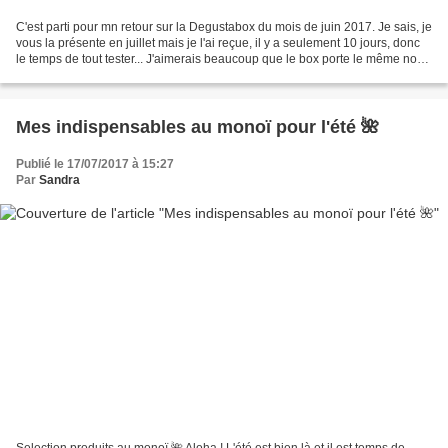
C'est parti pour mn retour sur la Degustabox du mois de juin 2017. Je sais, je
vous la présente en juillet mais je l'ai reçue, il y a seulement 10 jours, donc
le temps de tout tester... J'aimerais beaucoup que le box porte le même nom
que le mois où je...
Mes indispensables au monoï pour l'été 🌺
Publié le 17/07/2017 à 15:27
Par
Sandra
Selection produits au monoï 🌺 Aloha ! L'été est bien là et il est temps de