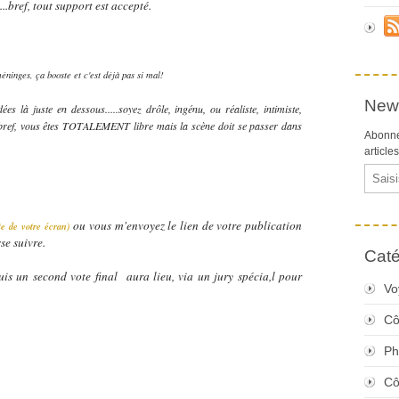
....bref, tout support est accepté.
méninges, ça booste et c'est déjà pas si mal!
News
ées là juste en dessous.....soyez drôle, ingénu, ou réaliste, intimiste,
...bref, vous êtes TOTALEMENT libre mais la scène doit se passer dans
Abonne
article
Email
ou vous m'envoyez le lien de votre publication
ite de votre écran)
se suivre.
Caté
puis un second vote final aura lieu, via un jury spécia,l pour
Vo
Cô
Ph
Cô