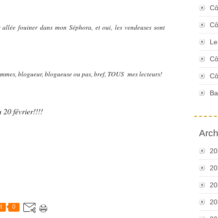
Cô
Cô
is allée fouiner dans mon Séphora, et oui, les vendeuses sont
Le
Cô
es, blogueur, blogueuse ou pas, bref, TOUS mes lecteurs!
Cô
Ba
 20 février!!!!
Arch
20
20
20
20
t
0