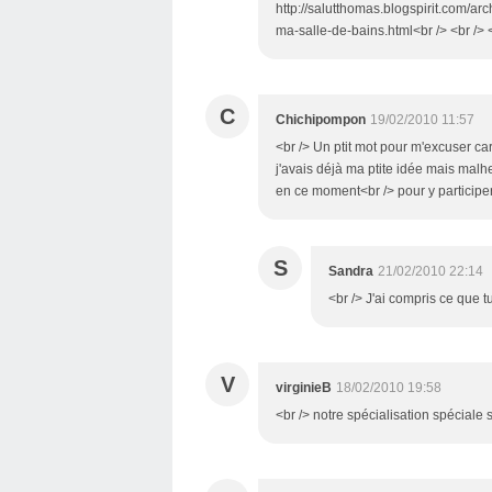
http://salutthomas.blogspirit.com/ar
ma-salle-de-bains.html<br /> <br /> 
C
Chichipompon
19/02/2010 11:57
<br /> Un ptit mot pour m'excuser car
j'avais déjà ma ptite idée mais mal
en ce moment<br /> pour y participer 
S
Sandra
21/02/2010 22:14
<br /> J'ai compris ce que tu
V
virginieB
18/02/2010 19:58
<br /> notre spécialisation spéciale 