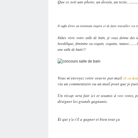
Que ce soit une photo, un dessin, un texte, .........
Il suffit d'être un minimum inspiré et de faire travailler vos 
Faîtes vivre votre salle de bain, je vous donne des id
bordélique, féminine ou coquin, coquine, nature......
une salle de bain!!!
Vous m'envoyez votre oeuvre par mail
(il est dro
via un commentaire ou un mail pour que je puis
Un récap sera fait ici et soumis à vos votes, 
désigner les grands gagnants.
Et qui y'a t'il a gagner et bien tout ça