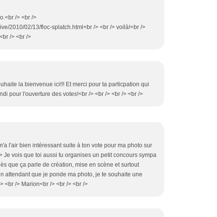
o.<br /> <br />
ive/2010/02/13/floc-splatch.html<br /> <br /> voilà!<br />
<br /> <br />
souhaite la bienvenue ici!!! Et merci pour ta particpation qui
di pour l'ouverture des votes!<br /> <br /> <br /> <br />
'a l'air bien intéressant suite à ton vote pour ma photo sur
r /> Je vois que toi aussi tu organises un petit concours sympa
dès que ça parle de création, mise en scène et surtout
en attendant que je ponde ma photo, je te souhaite une
> <br /> Marion<br /> <br /> <br />