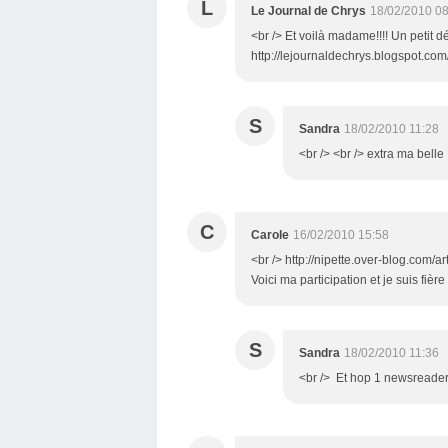
L
Le Journal de Chrys
18/02/2010 08
<br /> Et voilà madame!!!! Un petit dél
http://lejournaldechrys.blogspot.com/
S
Sandra
18/02/2010 11:28
<br /> <br /> extra ma belle 
C
Carole
16/02/2010 15:58
<br /> http://nipette.over-blog.com/a
Voici ma participation et je suis fièr
S
Sandra
18/02/2010 11:36
<br /> Et hop 1 newsreader valdée