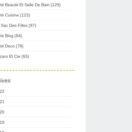
té Beauté Et Salle De Bain (129)
té Cuisine (123)
 Sac Des Filles (97)
té Blog (84)
té Deco (78)
zars Et Cie (65)
ives
22
21
20
19