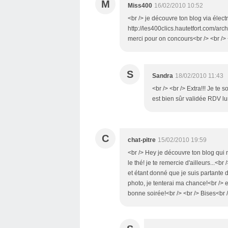
M
Miss400
16/02/2010 10:52
<br /> je découvre ton blog via électr
http://les400clics.hautetfort.com/arch
merci pour on concours<br /> <br /> 
S
Sandra
18/02/2010 11:43
<br /> <br /> Extra!!! Je te 
est bien sûr validée RDV lun
C
chat-pitre
15/02/2010 19:59
<br /> Hey je découvre ton blog qui m
le thé! je te remercie d'ailleurs...<b
et étant donné que je suis partante 
photo, je tenterai ma chance!<br /> 
bonne soirée!<br /> <br /> Bises<br /