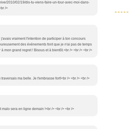
chive/2010/02/19/dis-tu-viens-faire-un-tour-avec-moi-dans-
<br />
 j'avais vraiment l'intention de participer à ton concours
heureusement des évènements font que je n'ai pas de temps
à mon grand regret ! Bisous et à bientôt.<br /> <br /> <br />
 traversais ma belle. Je t'embrasse fort!<br /> <br /> <br />
st malo sera en ligne demain !<br /> <br /> <br />