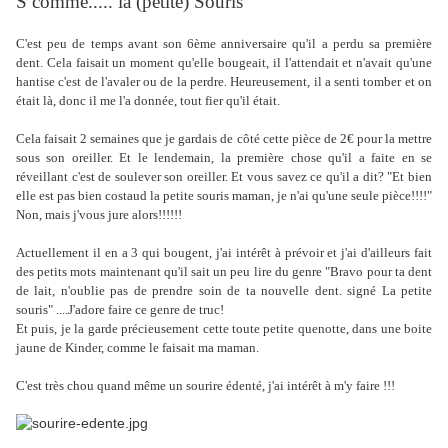
S comme..... la (petite) Souris
C'est peu de temps avant son 6ème anniversaire qu'il a perdu sa première
dent. Cela faisait un moment qu'elle bougeait, il l'attendait et n'avait qu'une
hantise c'est de l'avaler ou de la perdre. Heureusement, il a senti tomber et on
était là, donc il me l'a donnée, tout fier qu'il était.
Cela faisait 2 semaines que je gardais de côté cette pièce de 2€ pour la mettre
sous son oreiller. Et le lendemain, la première chose qu'il a faite en se
réveillant c'est de soulever son oreiller. Et vous savez ce qu'il a dit? "Et bien
elle est pas bien costaud la petite souris maman, je n'ai qu'une seule pièce!!!!"
Non, mais j'vous jure alors!!!!!!
Actuellement il en a 3 qui bougent, j'ai intérêt à prévoir et j'ai d'ailleurs fait
des petits mots maintenant qu'il sait un peu lire du genre "Bravo pour ta dent
de lait, n'oublie pas de prendre soin de ta nouvelle dent. signé La petite
souris" ....J'adore faire ce genre de truc!
Et puis, je la garde précieusement cette toute petite quenotte, dans une boite
jaune de Kinder, comme le faisait ma maman.
C'est très chou quand même un sourire édenté, j'ai intérêt à m'y faire !!!