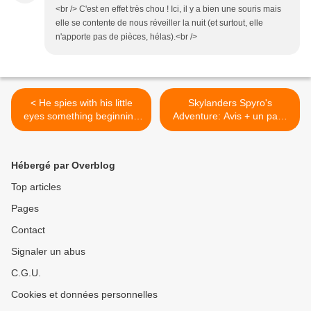
<br /> C'est en effet très chou ! Ici, il y a bien une souris mais
elle se contente de nous réveiller la nuit (et surtout, elle
n'apporte pas de pièces, hélas).<br />
< He spies with his little
Skylanders Spyro's
eyes something beginning
Adventure: Avis + un pack
with...R
en cadeau >
Hébergé par Overblog
Top articles
Pages
Contact
Signaler un abus
C.G.U.
Cookies et données personnelles