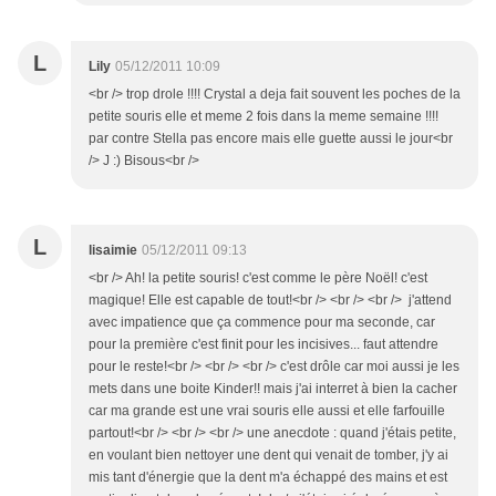
L
Lily
05/12/2011 10:09
<br /> trop drole !!!! Crystal a deja fait souvent les poches de la
petite souris elle et meme 2 fois dans la meme semaine !!!!
par contre Stella pas encore mais elle guette aussi le jour<br
/> J :) Bisous<br />
L
lisaimie
05/12/2011 09:13
<br /> Ah! la petite souris! c'est comme le père Noël! c'est
magique! Elle est capable de tout!<br /> <br /> <br /> j'attend
avec impatience que ça commence pour ma seconde, car
pour la première c'est finit pour les incisives... faut attendre
pour le reste!<br /> <br /> <br /> c'est drôle car moi aussi je les
mets dans une boite Kinder!! mais j'ai interret à bien la cacher
car ma grande est une vrai souris elle aussi et elle farfouille
partout!<br /> <br /> <br /> une anecdote : quand j'étais petite,
en voulant bien nettoyer une dent qui venait de tomber, j'y ai
mis tant d'énergie que la dent m'a échappé des mains et est