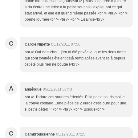
partie direct dans les égouts!<br /> j'étais si éplorée ma mère
a du écrire une lettre à la petite souris lui expliquant ce qui
était arrivé. et elle est quand même passée!<br /> <br /> <br />
bonne journée<br /> <br /> <br /> Lisaimie<br />
C
Carole Nipette
05/12/2011 07:56
<br /> Oui c'est chou ! j'en ai été privée vu que les deux dents
qui sont tombées étaient déjà remplacées avant et là depuis
cet été plus rien ne bouge !<br />
A
angélique
05/12/2011 07:43
<br /> J'adore ces sourires édentés..Et la petite souris,moi je
la trouve costaud....une pièce de 2 euros,c'est lourd pour une
si petite bête!! ^^<br /> <br /> <br /> Bisous<br />
C
Cambroussienne
05/12/2011 07:25