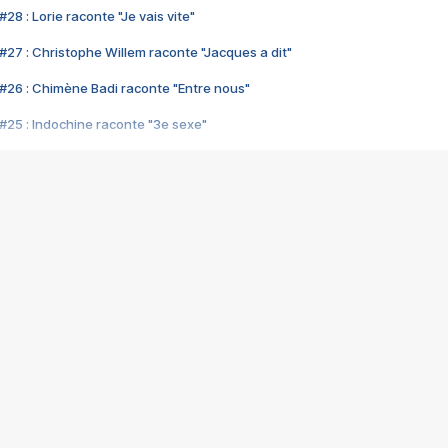
28 : Lorie raconte "Je vais vite"
#27 : Christophe Willem raconte "Jacques a dit"
#26 : Chimène Badi raconte "Entre nous"
#25 : Indochine raconte "3e sexe"
#24 : Zaho raconte "C'est chelou"
#23 : Patrick Bruel raconte "Au café des délices"
#22 : Kyo raconte "Le chemin"
#21 : Nolwenn Leroy raconte "Cassé"
#20 : Patrick Hernandez raconte "Born to be alive"
#19 : Lorie raconte "Près de moi"
#18 : Michael Jones raconte "A nos actes manqués" (avec Jean-Jacque
#17 : Khaled raconte "Aïcha"