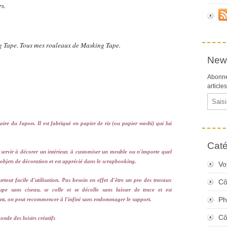
rs.
ng Tape. Tous mes rouleaux de Masking Tape.
News
Abonne
article
Email
ire du Japon. Il est fabriqué en papier de riz (ou papier washi) qui lui
Caté
t servir à décorer un intérieur, à customiser un meuble ou n'importe quel
s objets de décoration et est apprécié dans le scrapbooking.
Vo
rtout facile d'utilisation. Pas besoin en effet d'être un pro des travaux
Cô
pe sans ciseau, se colle et se décolle sans laisser de trace et est
Ph
cant, on peut recommencer â l'infini sans endommager le support.
Cô
de des loisirs créatifs