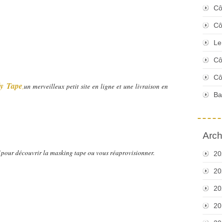
Cô
Cô
Le
Cô
Cô
ly Tape
,
un merveilleux petit site en ligne et une livraison en
Ba
Arch
pour découvrir la masking tape ou vous réaprovisionner.
20
20
20
20