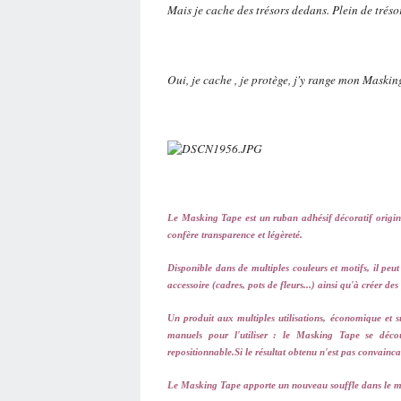
Mais je cache des trésors dedans. Plein de tréso
Oui, je cache , je protège, j'y range mon Maski
Le Masking Tape est un ruban adhésif décoratif origina
confère transparence et légèreté.
Disponible dans de multiples couleurs et motifs, il peu
accessoire (cadres, pots de fleurs...) ainsi qu'à créer de
Un produit aux multiples utilisations, économique et su
manuels pour l'utiliser : le Masking Tape se décou
repositionnable.Si le résultat obtenu n'est pas convain
Le Masking Tape apporte un nouveau souffle dans le mon