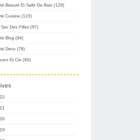
té Beauté Et Salle De Bain (129)
té Cuisine (123)
 Sac Des Filles (97)
té Blog (84)
té Deco (78)
zars Et Cie (65)
ives
22
21
20
19