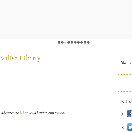
valise Liberty
Mail :
Suiv
ez découverte
ici
et vous l'aviez appréciée.