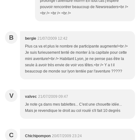
prolonge l'aventure moi!!!!! En tout cas j'espère
pouvoir rencontrer beaucoup de Newsreaders<br />
<br /> <br /> <br />
B
bergie
21/07/2009 12:42
Plus ca va et plus le nombre de participante augmente!<br />
Je suis furieusement tenté de monter à la capitale pour cette
mini aventure!<br /> Habitant Lyon, je ne pense pas être la
seule à avoir très envie de voir vos têtes.<br /> Y a t il
beaucoup de monde sur lyon tentée par l'aventure ?????
V
valvec
21/07/2009 09:47
Je note ça dans mes tablettes... C'est une chouette idée...
Mais je revendique le droit au col roulé s'il fait 10 degrés
C
Chichipompon
20/07/2009 23:24