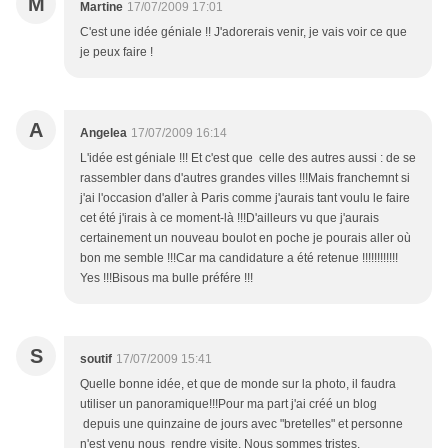
M
Martine
17/07/2009 17:01
C'est une idée géniale !! J'adorerais venir, je vais voir ce que
je peux faire !
A
Angelea
17/07/2009 16:14
L'idée est géniale !!! Et c'est que celle des autres aussi : de se
rassembler dans d'autres grandes villes !!!Mais franchemnt si
j'ai l'occasion d'aller à Paris comme j'aurais tant voulu le faire
cet été j'irais à ce moment-là !!!D'ailleurs vu que j'aurais
certainement un nouveau boulot en poche je pourais aller où
bon me semble !!!Car ma candidature a été retenue !!!!!!!!!!!!
Yes !!!Bisous ma bulle préfére !!!
S
soutif
17/07/2009 15:41
Quelle bonne idée, et que de monde sur la photo, il faudra
utiliser un panoramique!!!Pour ma part j'ai créé un blog
depuis une quinzaine de jours avec "bretelles" et personne
n'est venu nous rendre visite. Nous sommes tristes.