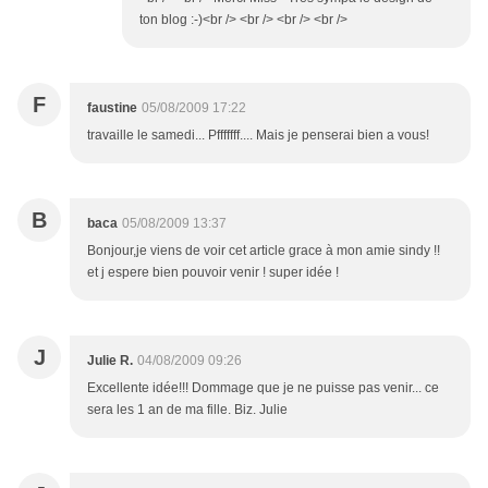
ton blog :-)<br /> <br /> <br /> <br />
F
faustine
05/08/2009 17:22
travaille le samedi... Pfffffff.... Mais je penserai bien a vous!
B
baca
05/08/2009 13:37
Bonjour,je viens de voir cet article grace à mon amie sindy !!
et j espere bien pouvoir venir ! super idée !
J
Julie R.
04/08/2009 09:26
Excellente idée!!! Dommage que je ne puisse pas venir... ce
sera les 1 an de ma fille. Biz. Julie