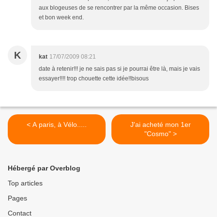
aux blogeuses de se rencontrer par la même occasion. Bises
et bon week end.
K
kat
17/07/2009 08:21
date à retenir!!! je ne sais pas si je pourrai être là, mais je vais
essayer!!!! trop chouette cette idée!!bisous
< A paris, à Vélo.....
J'ai acheté mon 1er
"Cosmo" >
Hébergé par Overblog
Top articles
Pages
Contact