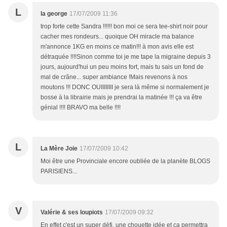
L
la george
17/07/2009 11:36
trop forte cette Sandra !!!!!! bon moi ce sera tee-shirt noir pour
cacher mes rondeurs... quoique OH miracle ma balance
m'annonce 1KG en moins ce matin!!! à mon avis elle est
détraquée !!!!Sinon comme toi je me tape la migraine depuis 3
jours, aujourd'hui un peu moins fort, mais tu sais un fond de
mal de crâne... super ambiance !Mais revenons à nos
moutons !!! DONC OUIIIIIIII je sera là même si normalement je
bosse à la librairie mais je prendrai la matinée !!! ça va être
génial !!!! BRAVO ma belle !!!!
L
La Mère Joie
17/07/2009 10:42
Moi être une Provinciale encore oubliée de la planète BLOGS
PARISIENS...
V
Valérie & ses loupiots
17/07/2009 09:32
En effet c'est un super défi, une chouette idée et ça permettra