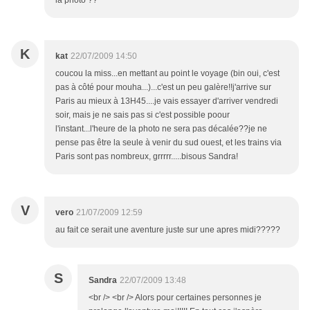
la photo ??
K
kat
22/07/2009 14:50
coucou la miss...en mettant au point le voyage (bin oui, c'est
pas à côté pour mouha...)...c'est un peu galère!!j'arrive sur
Paris au mieux à 13H45....je vais essayer d'arriver vendredi
soir, mais je ne sais pas si c'est possible poour
l'instant...l'heure de la photo ne sera pas décalée??je ne
pense pas être la seule à venir du sud ouest, et les trains via
Paris sont pas nombreux, grrrrr.....bisous Sandra!
V
vero
21/07/2009 12:59
au fait ce serait une aventure juste sur une apres midi?????
S
Sandra
22/07/2009 13:48
<br /> <br /> Alors pour certaines personnes je