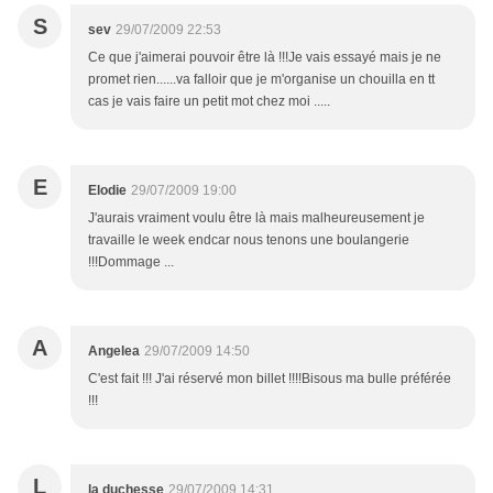
S
sev
29/07/2009 22:53
Ce que j'aimerai pouvoir être là !!!Je vais essayé mais je ne
promet rien......va falloir que je m'organise un chouilla en tt
cas je vais faire un petit mot chez moi .....
E
Elodie
29/07/2009 19:00
J'aurais vraiment voulu être là mais malheureusement je
travaille le week endcar nous tenons une boulangerie
!!!Dommage ...
A
Angelea
29/07/2009 14:50
C'est fait !!! J'ai réservé mon billet !!!!Bisous ma bulle préférée
!!!
L
la duchesse
29/07/2009 14:31