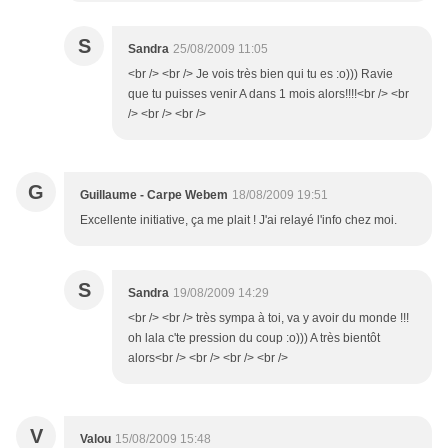
S
Sandra
25/08/2009 11:05
<br /> <br /> Je vois très bien qui tu es :o))) Ravie
que tu puisses venir A dans 1 mois alors!!!!<br /> <br
/> <br /> <br />
G
Guillaume - Carpe Webem
18/08/2009 19:51
Excellente initiative, ça me plait ! J'ai relayé l'info chez moi.
S
Sandra
19/08/2009 14:29
<br /> <br /> très sympa à toi, va y avoir du monde !!!
oh lala c'te pression du coup :o))) A très bientôt
alors<br /> <br /> <br /> <br />
V
Valou
15/08/2009 15:48