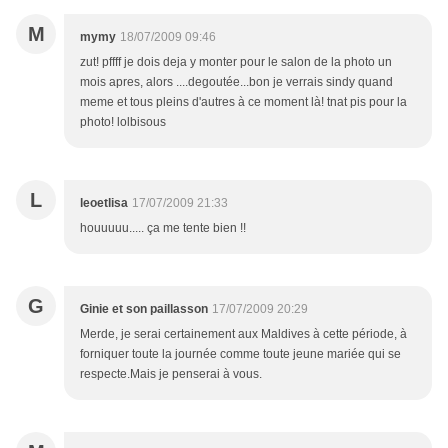
M
mymy
18/07/2009 09:46
zut! pffff je dois deja y monter pour le salon de la photo un
mois apres, alors ....degoutée...bon je verrais sindy quand
meme et tous pleins d'autres à ce moment là! tnat pis pour la
photo! lolbisous
L
leoetlisa
17/07/2009 21:33
houuuuu..... ça me tente bien !!
G
Ginie et son paillasson
17/07/2009 20:29
Merde, je serai certainement aux Maldives à cette période, à
forniquer toute la journée comme toute jeune mariée qui se
respecte.Mais je penserai à vous.