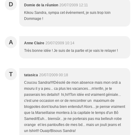
D
Domie de la réunion
20/07/2009 12:11
Kikou Sandra, sympa cet évènement, je suis trop loin
Dommage !
A
Anne Claire
20/07/2009 10:14
Très bonne idée ! Je suis de la partie et je vais le relayer !
T
tatasica
20/07/2009 00:18
Coucou Sandra!!!!Désolé de mon absence mais mon ordi a
mouru il y a peu... ca plus les vacances....m'enfin, je te
passerais les details!! hi,hi!!Ton idée est vraiment géniale...
c'est une occasion en or de rencontrer un maximum de
blogpotes dont touha bien entendu!! Alors... je pense vraiment
que la Marseillaise montera à la capitale le temps d'un Bô
Samedi!Euh... biensûr... je ne porterais pas ma belleuh robe
orange et les pantoufles de mes bd... mais un jouli jeans et
un tshirt!! Ouaip!Bisous Sandra!