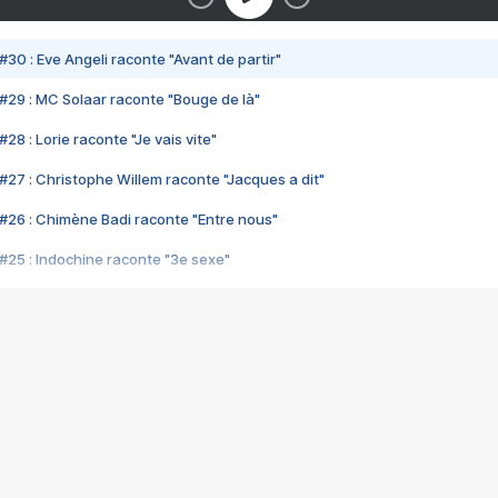
#30 : Eve Angeli raconte "Avant de partir"
#29 : MC Solaar raconte "Bouge de là"
28 : Lorie raconte "Je vais vite"
#27 : Christophe Willem raconte "Jacques a dit"
#26 : Chimène Badi raconte "Entre nous"
#25 : Indochine raconte "3e sexe"
#24 : Zaho raconte "C'est chelou"
#23 : Patrick Bruel raconte "Au café des délices"
#22 : Kyo raconte "Le chemin"
#21 : Nolwenn Leroy raconte "Cassé"
#20 : Patrick Hernandez raconte "Born to be alive"