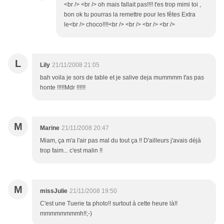
<br /> <br /> oh mais fallait pas!!!! t'es trop mimi toi ,
bon ok tu pourras la remettre pour les fêtes Extra
le<br /> choco!!!!<br /> <br /> <br /> <br />
L
Lily
21/11/2008 21:05
bah voila je sors de table et je salive deja mummmm t'as pas
honte !!!!!Mdr !!!!!!
M
Marine
21/11/2008 20:47
Miam, ça m'a l'air pas mal du tout ça !! D'ailleurs j'avais déjà
trop faim... c'est malin !!
M
missJulie
21/11/2008 19:50
C'est une Tuerie ta photo!! surtout à cette heure là!!
mmmmmmmmh!!;-)