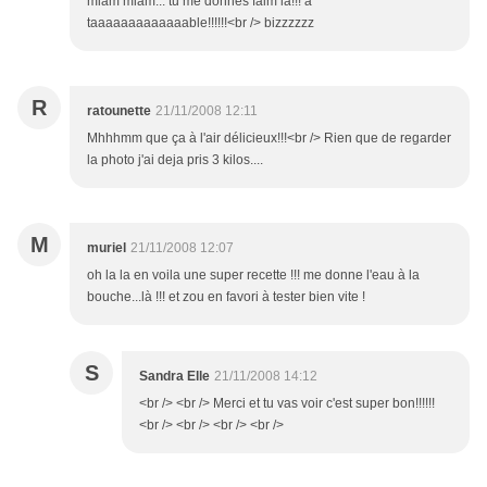
miam miam... tu me donnes faim là!!! a
taaaaaaaaaaaaable!!!!!!<br /> bizzzzzz
R
ratounette
21/11/2008 12:11
Mhhhmm que ça à l'air délicieux!!!<br /> Rien que de regarder
la photo j'ai deja pris 3 kilos....
M
muriel
21/11/2008 12:07
oh la la en voila une super recette !!! me donne l'eau à la
bouche...là !!! et zou en favori à tester bien vite !
S
Sandra Elle
21/11/2008 14:12
<br /> <br /> Merci et tu vas voir c'est super bon!!!!!!
<br /> <br /> <br /> <br />