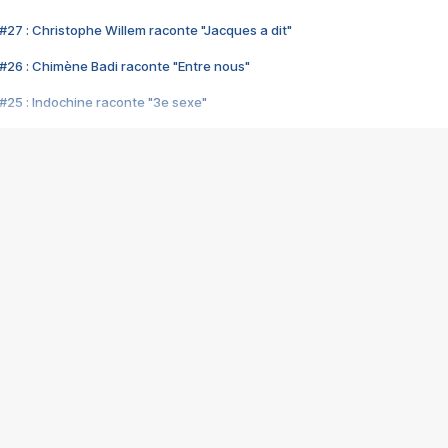
#27 : Christophe Willem raconte "Jacques a dit"
#26 : Chimène Badi raconte "Entre nous"
#25 : Indochine raconte "3e sexe"
#24 : Zaho raconte "C'est chelou"
#23 : Patrick Bruel raconte "Au café des délices"
#22 : Kyo raconte "Le chemin"
#21 : Nolwenn Leroy raconte "Cassé"
#20 : Patrick Hernandez raconte "Born to be alive"
#19 : Lorie raconte "Près de moi"
#18 : Michael Jones raconte "A nos actes manqués" (avec Jean-Jacque
#17 : Khaled raconte "Aïcha"
#16 : Corneille raconte "Parce qu'on vient de loin"