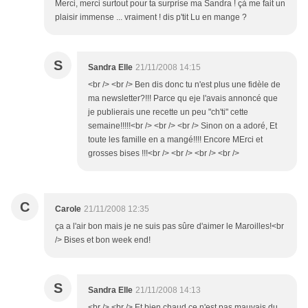
Merci, merci surtout pour ta surprise ma Sandra ! çà me fait un
plaisir immense ... vraiment ! dis p'tit Lu en mange ?
S
Sandra Elle
21/11/2008 14:15
<br /> <br /> Ben dis donc tu n'est plus une fidèle de
ma newsletter?!!! Parce qu eje l'avais annoncé que
je publierais une recette un peu "ch'ti" cette
semaine!!!!!<br /> <br /> <br /> Sinon on a adoré, Et
toute les famille en a mangé!!!! Encore MErci et
grosses bises !!!<br /> <br /> <br /> <br />
C
Carole
21/11/2008 12:35
ça a l'air bon mais je ne suis pas sûre d'aimer le Maroilles!<br
/> Bises et bon week end!
S
Sandra Elle
21/11/2008 14:13
<br /> <br /> Et bien chaud ce n'est pas mauvais du