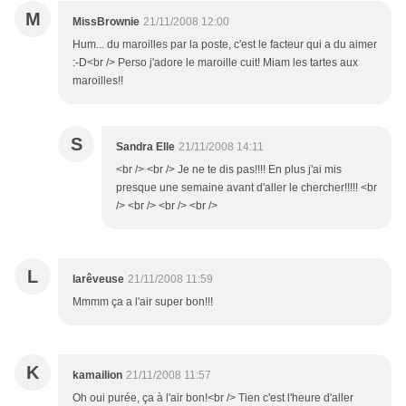
M
MissBrownie
21/11/2008 12:00
Hum... du maroilles par la poste, c'est le facteur qui a du aimer
:-D<br /> Perso j'adore le maroille cuit! Miam les tartes aux
maroilles!!
S
Sandra Elle
21/11/2008 14:11
<br /> <br /> Je ne te dis pas!!!! En plus j'ai mis
presque une semaine avant d'aller le chercher!!!!! <br
/> <br /> <br /> <br />
L
larêveuse
21/11/2008 11:59
Mmmm ça a l'air super bon!!!
K
kamailion
21/11/2008 11:57
Oh oui purée, ça à l'air bon!<br /> Tien c'est l'heure d'aller