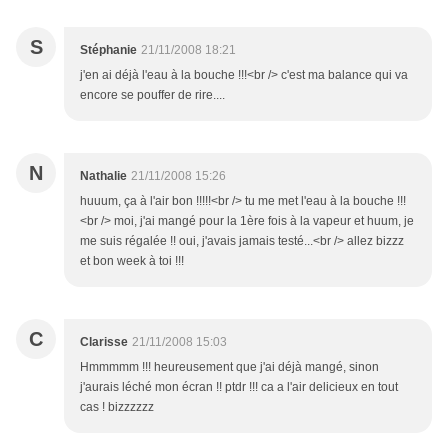
S
Stéphanie
21/11/2008 18:21
j'en ai déjà l'eau à la bouche !!!<br /> c'est ma balance qui va
encore se pouffer de rire....
N
Nathalie
21/11/2008 15:26
huuum, ça à l'air bon !!!!!<br /> tu me met l'eau à la bouche !!!
<br /> moi, j'ai mangé pour la 1ère fois à la vapeur et huum, je
me suis régalée !! oui, j'avais jamais testé...<br /> allez bizzz
et bon week à toi !!!
C
Clarisse
21/11/2008 15:03
Hmmmmm !!! heureusement que j'ai déjà mangé, sinon
j'aurais léché mon écran !! ptdr !!! ca a l'air delicieux en tout
cas ! bizzzzzz