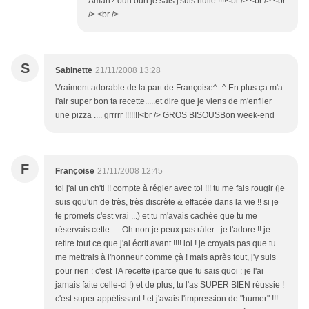
Aman? ouh ouh je sais j'suis nulle !!!!<br /> <br /> <br
/> <br />
S
Sabinette
21/11/2008 13:28
Vraiment adorable de la part de Françoise^_^ En plus ça m'a
l'air super bon ta recette.....et dire que je viens de m'enfiler
une pizza .... grrrrr !!!!!!!<br /> GROS BISOUSBon week-end
F
Françoise
21/11/2008 12:45
toi j'ai un ch'ti !! compte à régler avec toi !!! tu me fais rougir (je
suis qqu'un de très, très discrète & effacée dans la vie !! si je
te promets c'est vrai ...) et tu m'avais cachée que tu me
réservais cette .... Oh non je peux pas râler : je t'adore !! je
retire tout ce que j'ai écrit avant !!!! lol ! je croyais pas que tu
me mettrais à l'honneur comme çà ! mais après tout, j'y suis
pour rien : c'est TA recette (parce que tu sais quoi : je l'ai
jamais faite celle-ci !) et de plus, tu l'as SUPER BIEN réussie !
c'est super appétissant ! et j'avais l'impression de "humer" !!!