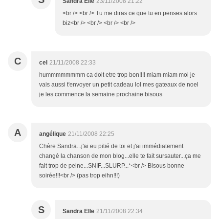
Sandra Elle
23/11/2008 21:22
<br /> <br /> Tu me diras ce que tu en penses alors
biz<br /> <br /> <br /> <br />
C
cel
21/11/2008 22:33
hummmmmmmm ca doit etre trop bon!!!! miam miam moi je
vais aussi t'envoyer un petit cadeau lol mes gateaux de noel
je les commence la semaine prochaine bisous
A
angélique
21/11/2008 22:25
Chère Sandra...j'ai eu pitié de toi et j'ai immédiatement
changé la chanson de mon blog...elle te fait sursauter...ça me
fait trop de peine...SNIF...SLURP...*<br /> Bisous bonne
soirée!!!<br /> (pas trop eihn!!!)
S
Sandra Elle
21/11/2008 22:34