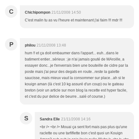
C
Chichipompon
21/11/2008 14:50
C'est malin tu as vu l'heure et maintenant j'ai faim !!! mdr !!!
P
philou
21/11/2008 13:48
hum !! et ça doit embaumer dans l'appart... euh...dans le
batiment entier...sérieux : je n'ai jamais gouté de MAroille, a
essayer donc...je t'enverrais bien une bouteille de cidre par la
poste mais j'ai peur des degats en route...reste la galette
saucisse, mais mieux vaut la consommer sur place...ah si le
kouign aman (là c'est 10 kg assuré d'un coup) ou le gateau
breton (voir un article sur mon blog la recette est hyper facile,
et c'est du pur delice de beurre...salé of course.)
S
Sandra Elle
21/11/2008 14:16
<br /> <br /> Mouai ça sent fort mais pas plus qu'une
raclette ou une tarfiflette bon c'est quoi un Kouign