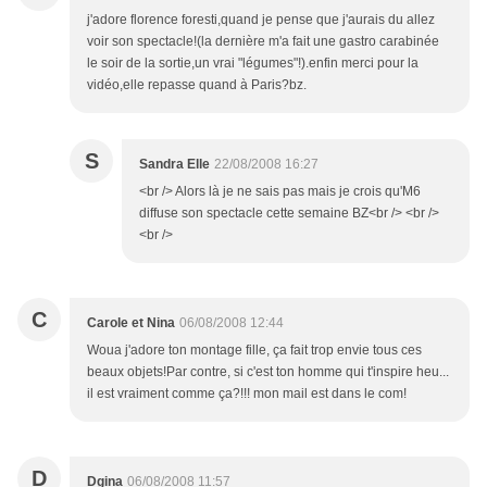
j'adore florence foresti,quand je pense que j'aurais du allez
voir son spectacle!(la dernière m'a fait une gastro carabinée
le soir de la sortie,un vrai "légumes"!).enfin merci pour la
vidéo,elle repasse quand à Paris?bz.
S
Sandra Elle
22/08/2008 16:27
<br /> Alors là je ne sais pas mais je crois qu'M6
diffuse son spectacle cette semaine BZ<br /> <br />
<br />
C
Carole et Nina
06/08/2008 12:44
Woua j'adore ton montage fille, ça fait trop envie tous ces
beaux objets!Par contre, si c'est ton homme qui t'inspire heu...
il est vraiment comme ça?!!! mon mail est dans le com!
D
Dgina
06/08/2008 11:57