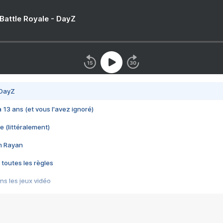
 Battle Royale - DayZ
 DayZ
 a 13 ans (et vous l'avez ignoré)
e (littéralement)
im Rayan
 toutes les règles
s les jeux vidéo
us choquant de Rockstar ? - Le scandale BULLY
e plus moche de Steam