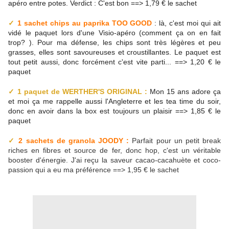
apéro entre potes. Verdict : C'est bon ==> 1,79 € le sachet
✓
1 sachet chips au paprika TOO GOOD
: là, c'est moi qui ait
vidé le paquet lors d'une Visio-apéro (comment ça on en fait
trop? ). Pour ma défense, les chips sont très légères et peu
grasses, elles sont savoureuses et croustillantes. Le paquet est
tout petit aussi, donc forcément c'est vite parti... ==> 1,20 € le
paquet
✓
1 paquet de WERTHER'S ORIGINAL :
Mon 15 ans adore ça
et moi ça me rappelle aussi l'Angleterre et les tea time du soir,
donc en avoir dans la box est toujours un plaisir ==> 1,85 € le
paquet
✓
2 sachets de granola JOODY :
Parfait pour un petit break
riches en fibres et source de fer, donc hop, c'est un véritable
booster d'énergie. J'ai reçu la saveur cacao-cacahuète et coco-
passion qui a eu ma préférence ==> 1,95 € le sachet