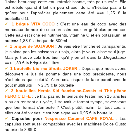
J'aime beaucoup cette eau
rafraîchissante, très peu sucrée. Elle
est idéale quand il fait un peu chaud, donc n'hésitez pas à la
goûter pour l'apprécier pleinement cette été ==> 1,25 € la
bouteille d'1L
✓
1 brique VITA COCO
: C'est une eau de coco avec des
morceaux de noix de coco pressés pour un goût plus prononcé.
Cette eau est riche en nutriments, vitamine C et en potassium, et
oui ==> 1,85 € la brique de 500ml
✓
1 brique de SOJASUN :
Je vais être franche et transparente,
je n'aime pas les boissons au soja, alors je vous laisse seul juge.
Mais je trouve cela très bien qu'il y en ait dans la :Degustabox
==> 1,39 € la brique de 1 litre
✓
1 bouteille bio multifruits JOKER
: Depuis que nous avons
découvert le jus de pomme dans une box précédente, nous
n'achetons que celui-là. Alors cela risque de faire pareil avec le
goût multifruits ==> 2,79 € la bouteille
✓
2 bouteilles Heroic Kid framboise-Cassis et Thé pêche
HEROIC LIFE
: Je h'ai pas eu le temps de tester, mon 15 ans les
a bu en rentrant du lycée, il trouvait le format sympa, savez-vous
que leur format s'emboite ? C'est plutôt malin. En tout cas, si
elles ont été vidées, c'est bon signe ==> 0,95 € la bouteille
✓
Capsules pour
Nespresso Caramel CAFE ROYAL
: Les
capsules sont aussi compatibles avec les machines Dolce Gusto
au prix de 3,89 €