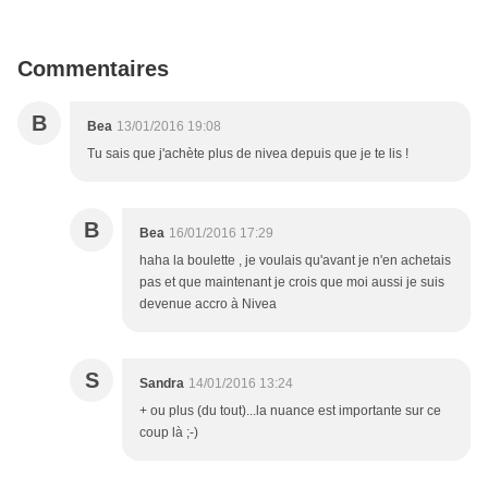
Commentaires
B
Bea
13/01/2016 19:08
Tu sais que j'achète plus de nivea depuis que je te lis !
B
Bea
16/01/2016 17:29
haha la boulette , je voulais qu'avant je n'en achetais
pas et que maintenant je crois que moi aussi je suis
devenue accro à Nivea
S
Sandra
14/01/2016 13:24
+ ou plus (du tout)...la nuance est importante sur ce
coup là ;-)