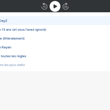
 DayZ
 a 13 ans (et vous l'avez ignoré)
e (littéralement)
im Rayan
 toutes les règles
s les jeux vidéo
us choquant de Rockstar ? - Le scandale BULLY
e plus moche de Steam
du RÊVE tourne au CAUCHEMAR
pendant 8 heures
it… à tort