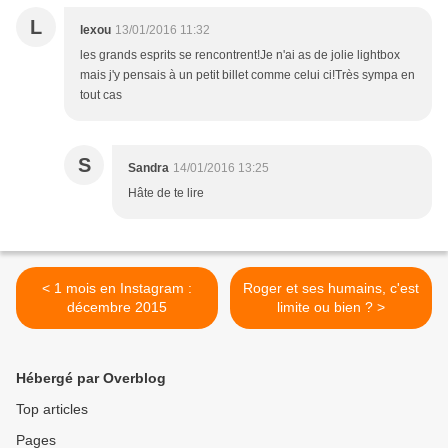
L
lexou
13/01/2016 11:32
les grands esprits se rencontrent!Je n'ai as de jolie lightbox
mais j'y pensais à un petit billet comme celui ci!Très sympa en
tout cas
S
Sandra
14/01/2016 13:25
Hâte de te lire
< 1 mois en Instagram :
Roger et ses humains, c'est
décembre 2015
limite ou bien ? >
Hébergé par Overblog
Top articles
Pages