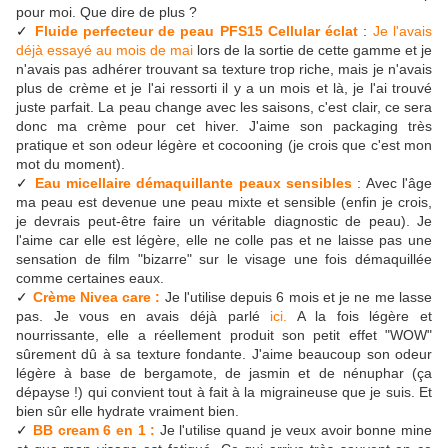
pour moi. Que dire de plus ?
Fluide perfecteur de peau PFS15 Cellular éclat
:
Je l'avais
✓
déjà essayé au mois de mai
lors de la sortie de cette gamme et je
n'avais pas adhérer trouvant sa texture trop riche, mais je n'avais
plus de crème et je l'ai ressorti il y a un mois et là, je l'ai trouvé
juste parfait. La peau change avec les saisons, c'est clair, ce sera
donc ma crème pour cet hiver. J'aime son packaging très
pratique et son odeur légère et cocooning (je crois que c'est mon
mot du moment).
Eau micellaire démaquillante peaux sensibles
: Avec l'âge
✓
ma peau est devenue une peau mixte et sensible (enfin je crois,
je devrais peut-être faire un véritable diagnostic de peau). Je
l'aime car elle est légère, elle ne colle pas et ne laisse pas une
sensation de film "bizarre" sur le visage une fois démaquillée
comme certaines eaux.
Crème Nivea care :
Je l'utilise depuis 6 mois et je ne me lasse
✓
pas. Je vous en avais déjà parlé
ici.
A la fois légère et
nourrissante, elle a réellement produit son petit effet "WOW"
sûrement dû à sa texture fondante. J'aime beaucoup son odeur
légère à base de bergamote, de jasmin et de nénuphar (ça
dépayse !) qui convient tout à fait à la migraineuse que je suis. Et
bien sûr elle hydrate vraiment bien.
BB cream 6 en 1 :
Je l'utilise quand je veux avoir bonne mine
✓