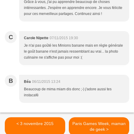
Grâce à vous, j'ai pu apprendre beaucoup de choses
intéressantes. J'espère en apprendre encore. Je vous félicite
pour ces merveilleux partages. Continuez ainsi !
C
Carole Nipette
07/11/2015 19:30
Je n'ai pas goûté les Minions banane mais en règle générale
le goût banane n'est jamais ressemblant au vrai... la photo
culinaire ne s'affiche pas pour moi :(
B
Béa
06/11/2015 13:24
Beaucoup de mima miam dis donc ;-) j'adore aussi tes
instacafé
< 3 novembre 2015
Paris Games Week, maman
de geek >