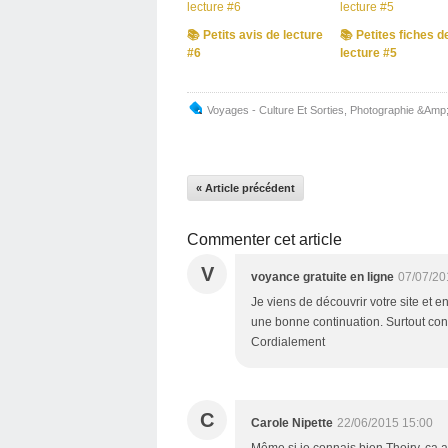
📚 Petits avis de lecture
📚 Petites fiches d
#6
lecture #5
Voyages - Culture Et Sorties
,
Photographie &Amp;
« Article précédent
Commenter cet article
V
voyance gratuite en ligne
07/07/20
Je viens de découvrir votre site et 
une bonne continuation. Surtout conti
Cordialement
C
Carole Nipette
22/06/2015 15:00
Même si je connais bien Thoiry, ça au