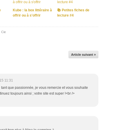
e
Kube : la box littéraire à
📚 Petites fiches de
offrir ou à s'offrir
lecture #4
 Cie
Article suivant »
15 11:31
en tant que passionnée, je vous remercie et vous souhaite
nuez toujours ainsi ; votre site est super !<br />
rait trop plus à Nina le camping :)