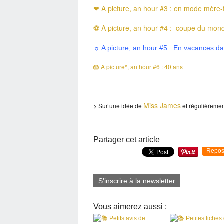
❤ A picture, an hour #3 : en mode mère-f
⚽ A picture, an hour #4 : coupe du mon
☼ A picture, an hour #5 : En vacances da
🎂 A picture*, an hour #6 : 40 ans
Miss James
> Sur une idée de
et régulièreme
Partager cet article
Repos
S'inscrire à la newsletter
Vous aimerez aussi :