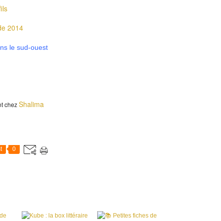
ils
de 2014
ns le sud-ouest
Shalima
nt chez
t
0