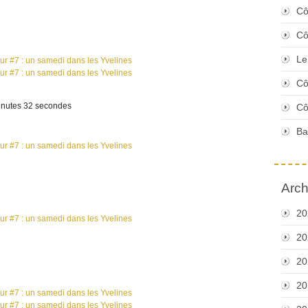
Cô
Cô
Le
Cô
 minutes 32 secondes
Cô
Ba
Arch
20
20
20
20