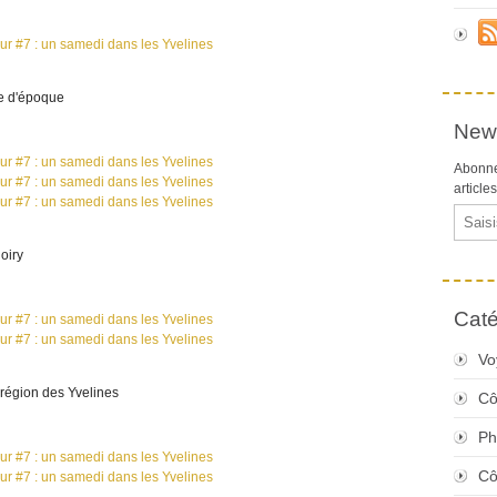
me d'époque
News
Abonne
article
Email
oiry
Caté
Vo
 région des Yvelines
Cô
Ph
Cô