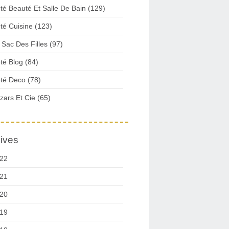
té Beauté Et Salle De Bain (129)
té Cuisine (123)
 Sac Des Filles (97)
té Blog (84)
té Deco (78)
zars Et Cie (65)
ives
22
21
20
19