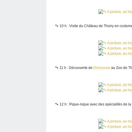
🐾 10 h : Visite du Château de Thoiry en costu
🐾 11 h : Découverte de
Dinozoore
au Zoo de Th
🐾 12 h : Pique-nique avec des spécialités de la