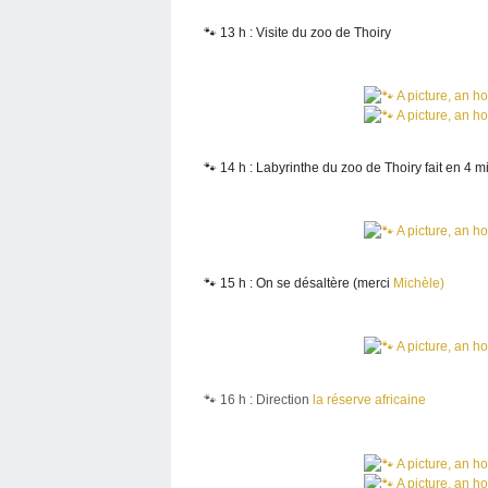
🐾 13 h : Visite du zoo de Thoiry
🐾 14 h : Labyrinthe du zoo de Thoiry fait en 4
🐾 15 h : On se désaltère (merci
Michèle)
🐾 16
h : Direction
la réserve africaine