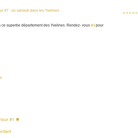
s ce superbe département des Yvelines. Rendez- vous
ici
pour
es
 hour #1
❄
enfant