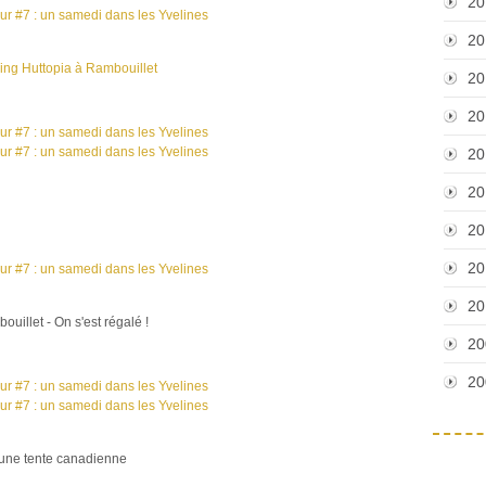
20
20
ng Huttopia à Rambouillet
20
20
20
20
20
20
20
ouillet - On s'est régalé !
20
20
 une tente canadienne