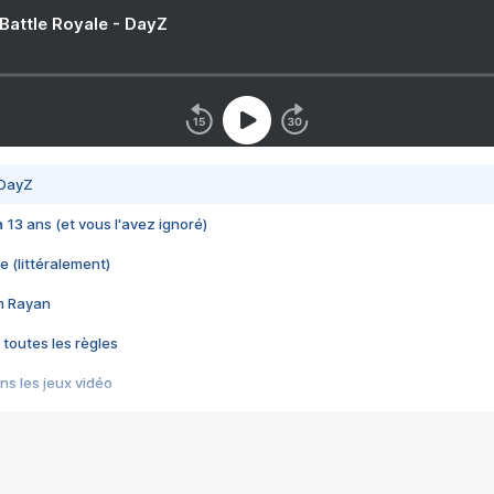
 Battle Royale - DayZ
 DayZ
 a 13 ans (et vous l'avez ignoré)
e (littéralement)
im Rayan
 toutes les règles
s les jeux vidéo
us choquant de Rockstar ? - Le scandale BULLY
e plus moche de Steam