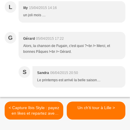
L
lily
15/04/2015 14:16
un joli mois ....
G
Gérard
05/04/2015 17:22
Alors, la chanson de Fugain, c'est quoi ?<br /> Merci, et
bonnes Pâques !<br /> Gérard.
S
Sandra
06/04/2015 20:50
Le printemps est arrivé la belle saison....
< Capture Ibis Style : payez
Un ch'ti tour à Lille >
en likes et repartez avec
une déco design